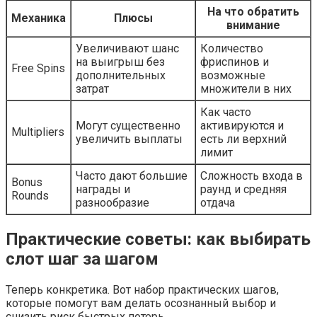
На что обратить
Механика
Плюсы
внимание
Увеличивают шанс
Количество
на выигрыш без
фриспинов и
Free Spins
дополнительных
возможные
затрат
множители в них
Как часто
Могут существенно
активируются и
Multipliers
увеличить выплаты
есть ли верхний
лимит
Часто дают большие
Сложность входа в
Bonus
награды и
раунд и средняя
Rounds
разнообразие
отдача
Практические советы: как выбирать
слот шаг за шагом
Теперь конкретика. Вот набор практических шагов,
которые помогут вам делать осознанный выбор и
снизить риск быстрых потерь.