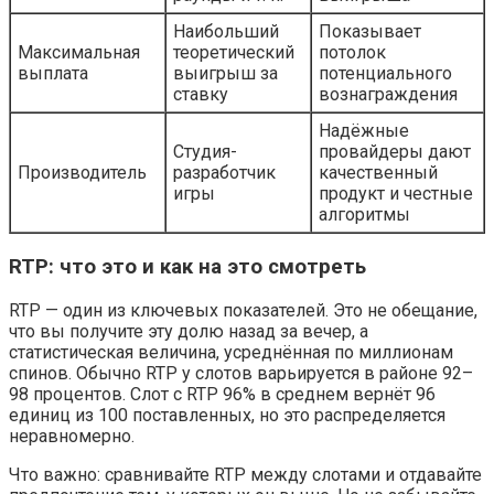
Наибольший
Показывает
Максимальная
теоретический
потолок
выплата
выигрыш за
потенциального
ставку
вознаграждения
Надёжные
Студия-
провайдеры дают
Производитель
разработчик
качественный
игры
продукт и честные
алгоритмы
RTP: что это и как на это смотреть
RTP — один из ключевых показателей. Это не обещание,
что вы получите эту долю назад за вечер, а
статистическая величина, усреднённая по миллионам
спинов. Обычно RTP у слотов варьируется в районе 92–
98 процентов. Слот с RTP 96% в среднем вернёт 96
единиц из 100 поставленных, но это распределяется
неравномерно.
Что важно: сравнивайте RTP между слотами и отдавайте