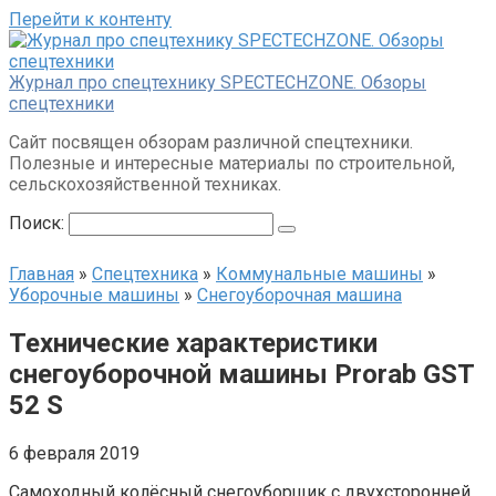
Перейти к контенту
Журнал про спецтехнику SPECTECHZONE. Обзоры
спецтехники
Сайт посвящен обзорам различной спецтехники.
Полезные и интересные материалы по строительной,
сельскохозяйственной техниках.
Поиск:
Главная
»
Спецтехника
»
Коммунальные машины
»
Уборочные машины
»
Снегоуборочная машина
Технические характеристики
снегоуборочной машины Prorab GST
52 S
6 февраля 2019
Самоходный колёсный снегоуборщик с двухсторонней