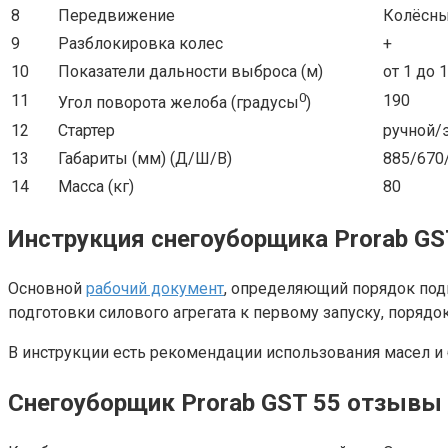
8
Передвижение
Колёсны
9
Разблокировка колес
+
10
Показатели дальности выброса (м)
от 1 до 
0
11
190
Угол поворота желоба (градусы
)
12
Стартер
ручной/
13
Габариты (мм) (Д/Ш/В)
885/670
14
Масса (кг)
80
Инструкция снегоуборщика Prorab GS
Основной
рабочий документ
, определяющий порядок под
подготовки силового агрегата к первому запуску, порядок
В инструкции есть рекомендации использования масел и
Снегоуборщик Prorab GST 55 отзывы