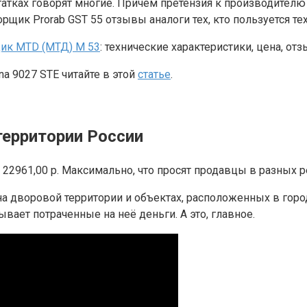
статках говорят многие. Причём претензия к производител
щик Prorab GST 55 отзывы аналоги тех, кто пользуется тех
ик MTD (МТД) M 53
: технические характеристики, цена, отз
a 9027 STE читайте в этой
статье
.
территории России
22961,00 р. Максимально, что просят продавцы в разных ре
а дворовой территории и объектах, расположенных в город
вает потраченные на неё деньги. А это, главное.