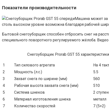
Показатели производительности
Машина может за о
столь высоком уровне возможна благодаря рабочей шири
Бытовой снегоуборщик способен отбросить снег на расст
специального поворотного регулируемого жёлоба. Видео 
Снегоуборщик Prorab GST 55 характеристик
1
Тип силового агрегата
На 4 так
2
Мощность (л.с.)
5.5
3
Захват снега по ширине (мм)
560
4
Рабочая высота захвата снега (мм)
510
5
Система шнеков
2 ступен
6
Материал изготовления шнека
металл
7
Количество скоростей
7 (5+2)