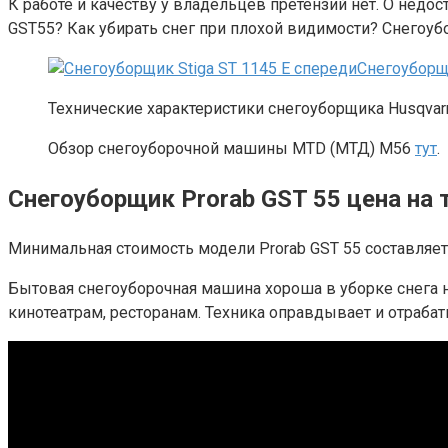
К работе и качеству у владельцев претензий нет. О недо
GST55? Как убирать снег при плохой видимости? Снегоубор
Снегоуборщ
Технические характеристики снегоуборщика Husqvarn
Обзор снегоуборочной машины MTD (МТД) М56
тут
.
Снегоуборщик Prorab GST 55 цена на 
Минимальная стоимость модели Prorab GST 55 составляет 
Бытовая снегоуборочная машина хороша в уборке снега н
кинотеатрам, ресторанам. Техника оправдывает и отрабаты