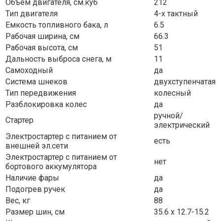
Объем двигателя, см.куб
212
Тип двигателя
4-х тактный
Емкость топливного бака, л
6.5
Рабочая ширина, см
66.3
Рабочая высота, см
51
Дальность выброса снега, м
11
Самоходный
да
Система шнеков
двухступенчатая
Тип передвижения
колесный
Разблокировка колес
да
ручной/
Стартер
электрический
Электростартер с питанием от
есть
внешней эл.сети
Электростартер с питанием от
нет
бортового аккумулятора
Наличие фары
да
Подогрев ручек
да
Вес, кг
88
Размер шин, см
35.6 х 12.7-15.2