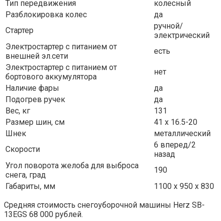
Тип передвижения
колесный
Разблокировка колес
да
ручной/
Стартер
электрический
Электростартер с питанием от
есть
внешней эл.сети
Электростартер с питанием от
нет
бортового аккумулятора
Наличие фары
да
Подогрев ручек
да
Вес, кг
131
Размер шин, см
41 х 16.5-20
Шнек
металлический
6 вперед/2
Скорости
назад
Угол поворота желоба для выброса
190
снега, град
Габариты, мм
1100 х 950 х 830
Средняя стоимость снегоуборочной машины Herz SB-
13EGS 68 000 рублей.