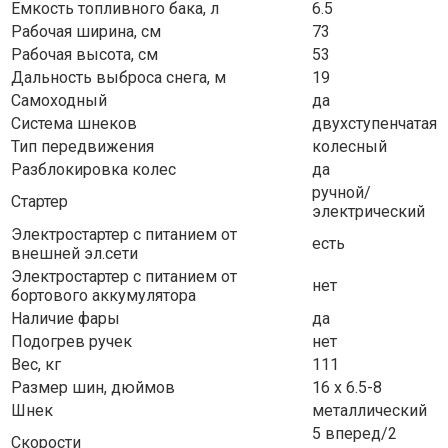
Емкость топливного бака, л
6.5
Рабочая ширина, см
73
Рабочая высота, см
53
Дальность выброса снега, м
19
Самоходный
да
Система шнеков
двухступенчатая
Тип передвижения
колесный
Разблокировка колес
да
ручной/
Стартер
электрический
Электростартер с питанием от
есть
внешней эл.сети
Электростартер с питанием от
нет
бортового аккумулятора
Наличие фары
да
Подогрев ручек
нет
Вес, кг
111
Размер шин, дюймов
16 х 6.5-8
Шнек
металлический
5 вперед/2
Скорости