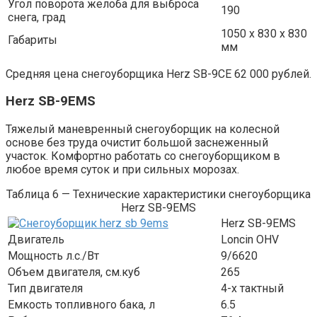
Угол поворота желоба для выброса
190
снега, град
1050 х 830 х 830
Габариты
мм
Средняя цена снегоуборщика Herz SB-9CE 62 000 рублей.
Herz SB-9EMS
Тяжелый маневренный снегоуборщик на колесной
основе без труда очистит большой заснеженный
участок. Комфортно работать со снегоуборщиком в
любое время суток и при сильных морозах.
Таблица 6 — Технические характеристики снегоуборщика
Herz SB-9EMS
Herz SB-9EMS
Двигатель
Loncin OHV
Мощность л.с./Вт
9/6620
Объем двигателя, см.куб
265
Тип двигателя
4-х тактный
Емкость топливного бака, л
6.5