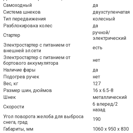
Самоходный
да
Система шнеков
двухступенчатая
Тип передвижения
колесный
Разблокировка колес
да
ручной/
Стартер
электрический
Электростартер с питанием от
есть
внешней эл.сети
Электростартер с питанием от
нет
бортового аккумулятора
Наличие фары
да
Подогрев ручек
нет
Вес, кг
127
Размер шин, дюймов
16 х 6.5-8
Шнек
металлический
6 вперед/2
Скорости
назад
Угол поворота желоба для выброса
190
снега, град
Габариты, мм
1060 х 950 х 830