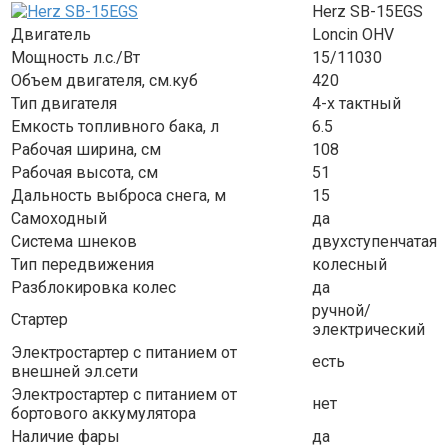
Herz SB-15EGS
Двигатель
Loncin OHV
Мощность л.с./Вт
15/11030
Объем двигателя, см.куб
420
Тип двигателя
4-х тактный
Емкость топливного бака, л
6.5
Рабочая ширина, см
108
Рабочая высота, см
51
Дальность выброса снега, м
15
Самоходный
да
Система шнеков
двухступенчатая
Тип передвижения
колесный
Разблокировка колес
да
ручной/
Стартер
электрический
Электростартер с питанием от
есть
внешней эл.сети
Электростартер с питанием от
нет
бортового аккумулятора
Наличие фары
да