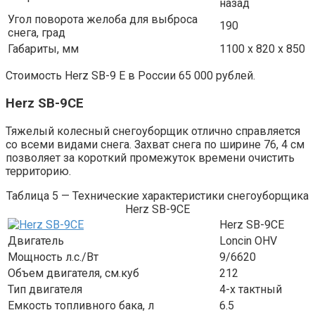
назад
Угол поворота желоба для выброса
190
снега, град
Габариты, мм
1100 х 820 х 850
Стоимость Herz SB-9 E в России 65 000 рублей.
Herz SB-9CE
Тяжелый колесный снегоуборщик отлично справляется
со всеми видами снега. Захват снега по ширине 76, 4 см
позволяет за короткий промежуток времени очистить
территорию.
Таблица 5 — Технические характеристики снегоуборщика
Herz SB-9CE
Herz SB-9CE
Двигатель
Loncin OHV
Мощность л.с./Вт
9/6620
Объем двигателя, см.куб
212
Тип двигателя
4-х тактный
Емкость топливного бака, л
6.5