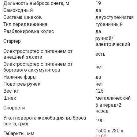
Дальность выброса снега, м
19
Самоходный
да
Система шнеков
двухступенчатая
Тип передвижения
гусеничный
Разблокировка колес
да
ручной/
Стартер
электрический
Электростартер с питанием от
есть
внешней эл.сети
Электростартер с питанием от
нет
бортового аккумулятора
Наличие фары
да
Подогрев ручек
нет
Вес, кг
125
Шнек
металлический
5 вперед/2
Скорости
назад
Угол поворота желоба для выброса
190
снега, град
1500 х 730 х
Габариты, мм
1100