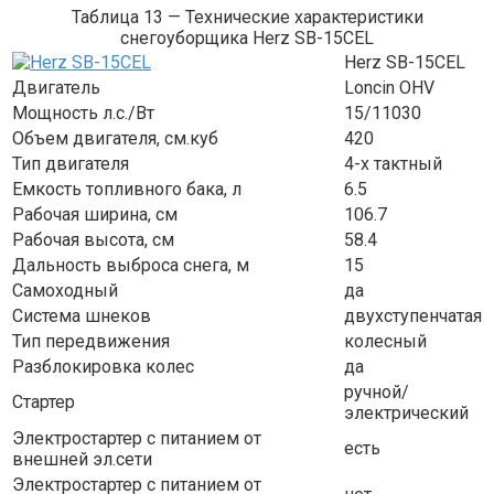
Таблица 13 — Технические характеристики
снегоуборщика Herz SB-15CEL
Herz SB-15CEL
Двигатель
Loncin OHV
Мощность л.с./Вт
15/11030
Объем двигателя, см.куб
420
Тип двигателя
4-х тактный
Емкость топливного бака, л
6.5
Рабочая ширина, см
106.7
Рабочая высота, см
58.4
Дальность выброса снега, м
15
Самоходный
да
Система шнеков
двухступенчатая
Тип передвижения
колесный
Разблокировка колес
да
ручной/
Стартер
электрический
Электростартер с питанием от
есть
внешней эл.сети
Электростартер с питанием от