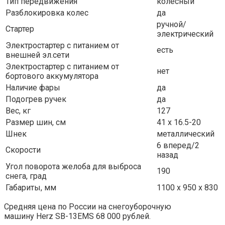
Тип передвижения
колесный
Разблокировка колес
да
ручной/
Стартер
электрический
Электростартер с питанием от
есть
внешней эл.сети
Электростартер с питанием от
нет
бортового аккумулятора
Наличие фары
да
Подогрев ручек
да
Вес, кг
127
Размер шин, см
41 х 16.5-20
Шнек
металлический
6 вперед/2
Скорости
назад
Угол поворота желоба для выброса
190
снега, град
Габариты, мм
1100 х 950 х 830
Средняя цена по России на снегоуборочную
машину Herz SB-13EMS 68 000 рублей.