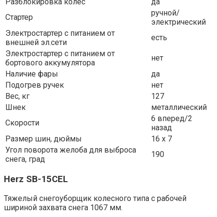
Разблокировка колес
да
ручной/
Стартер
электрический
Электростартер с питанием от
есть
внешней эл.сети
Электростартер с питанием от
нет
бортового аккумулятора
Наличие фары
да
Подогрев ручек
нет
Вес, кг
127
Шнек
металлический
6 вперед/2
Скорости
назад
Размер шин, дюймы
16 х 7
Угол поворота желоба для выброса
190
снега, град
Herz SB-15CEL
Тяжелый снегоуборщик колесного типа с рабочей
шириной захвата снега 1067 мм.