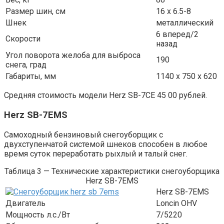
Размер шин, см
16 x 6.5-8
Шнек
металлический
6 вперед/2
Скорости
назад
Угол поворота желоба для выброса
190
снега, град
Габариты, мм
1140 х 750 х 620
Средняя стоимость модели Herz SB-7CE 45 00 рублей.
Herz SB-7EMS
Самоходный бензиновый снегоуборщик с
двухступенчатой системой шнеков способен в любое
время суток переработать рыхлый и талый снег.
Таблица 3 — Технические характеристики снегоуборщика
Herz SB-7EMS
Herz SB-7EMS
Двигатель
Loncin OHV
Мощность л.с./Вт
7/5220