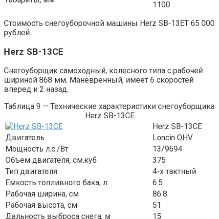
1100
Стоимость снегоуборочной машины Herz SB-13ET 65 000
рублей.
Herz SB-13CE
Снегоуборщик самоходный, колесного типа с рабочей
шириной 868 мм. Маневренный, имеет 6 скоростей
вперед и 2 назад.
Таблица 9 — Технические характеристики снегоуборщика
Herz SB-13CE
Herz SB-13CE
Двигатель
Loncin OHV
Мощность л.с./Вт
13/9694
Объем двигателя, см.куб
375
Тип двигателя
4-х тактный
Емкость топливного бака, л
6.5
Рабочая ширина, см
86.8
Рабочая высота, см
51
Дальность выброса снега, м
15