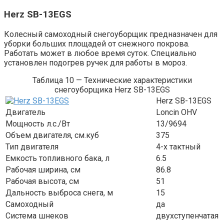
Herz SB-13EGS
Колесный самоходный снегоуборщик предназначен для
уборки больших площадей от снежного покрова.
Работать может в любое время суток. Специально
установлен подогрев ручек для работы в мороз.
Таблица 10 — Технические характеристики
снегоуборщика Herz SB-13EGS
Herz SB-13EGS
Двигатель
Loncin OHV
Мощность л.с./Вт
13/9694
Объем двигателя, см.куб
375
Тип двигателя
4-х тактный
Емкость топливного бака, л
6.5
Рабочая ширина, см
86.8
Рабочая высота, см
51
Дальность выброса снега, м
15
Самоходный
да
Система шнеков
двухступенчатая