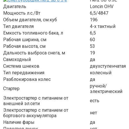
Двигатель
Loncin OHV
Мощность л.с./Вт
6,5/4847
Объем двигателя, см.куб
196
Тип двигателя
4-х тактный
Емкость топливного бака, л
6,5
Рабочая ширина, см
60
Рабочая высота, см
53
Дальность выброса снега, м
19
Самоходный
да
Система шнеков
двухступенчатая
Тип передвижения
колесный
Разблокировка колес
да
ручной/
Стартер
электрический
Электростартер с питанием от
есть
внешней эл.сети
Электростартер с питанием от
нет
бортового аккумулятора
Наличие фары
да
Подогрев ручек
нет