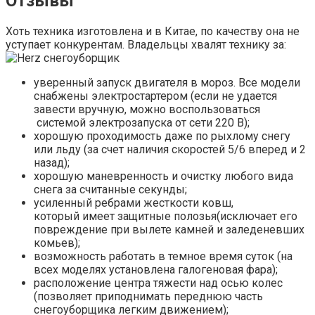
Отзывы
Хоть техника изготовлена и в Китае, по качеству она не
уступает конкурентам. Владельцы хвалят технику за:
уверенный запуск двигателя в мороз. Все модели
снабжены электростартером (если не удается
завести вручную, можно воспользоваться
системой электрозапуска от сети 220 В);
хорошую проходимость даже по рыхлому снегу
или льду (за счет наличия скоростей 5/6 вперед и 2
назад);
хорошую маневренность и очистку любого вида
снега за считанные секунды;
усиленный ребрами жесткости ковш,
который имеет защитные полозья(исключает его
повреждение при вылете камней и заледеневших
комьев);
возможность работать в темное время суток (на
всех моделях установлена галогеновая фара);
расположение центра тяжести над осью колес
(позволяет приподнимать переднюю часть
снегоуборщика легким движением);