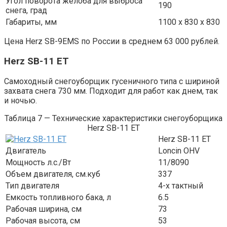
Угол поворота желоба для выброса
190
снега, град
Габариты, мм
1100 х 830 х 830
Цена Herz SB-9EMS по России в среднем 63 000 рублей.
Herz SB-11 ET
Самоходный снегоуборщик гусеничного типа с шириной
захвата снега 730 мм. Подходит для работ как днем, так
и ночью.
Таблица 7 — Технические характеристики снегоуборщика
Herz SB-11 ET
Herz SB-11 ET
Двигатель
Loncin OHV
Мощность л.с./Вт
11/8090
Объем двигателя, см.куб
337
Тип двигателя
4-х тактный
Емкость топливного бака, л
6.5
Рабочая ширина, см
73
Рабочая высота, см
53