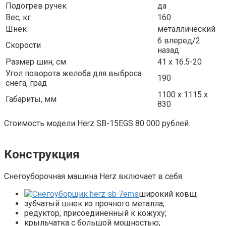
Подогрев ручек
да
Вес, кг
160
Шнек
металлический
6 вперед/2
Скорости
назад
Размер шин, см
41 х 16.5-20
Угол поворота желоба для выброса
190
снега, град
1100 х 1115 х
Габариты, мм
830
Стоимость модели Herz SB-15EGS 80 000 рублей.
Конструкция
Снегоуборочная машина Herz включает в себя:
широкий ковш;
зубчатый шнек из прочного металла;
редуктор, присоединенный к кожуху;
крыльчатка с большой мощностью;