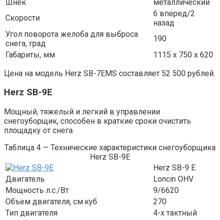
Шнек
металлический
6 вперед/2
Скорости
назад
Угол поворота желоба для выброса
190
снега, град
Габариты, мм
1115 х 750 х 620
Цена на модель Herz SB-7EMS составляет 52 500 рублей.
Herz SB-9E
Мощный, тяжелый и легкий в управлении
снегоуборщик, способен в краткие сроки очистить
площадку от снега.
Таблица 4 — Технические характеристики снегоуборщика
Herz SB-9E
Herz SB-9 E
Двигатель
Loncin OHV
Мощность л.с./Вт
9/6620
Объем двигателя, см.куб
270
Тип двигателя
4-х тактный