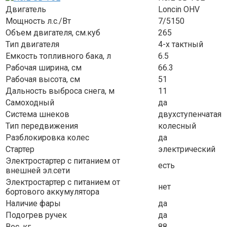
Двигатель
Loncin OHV
Мощность л.с./Вт
7/5150
Объем двигателя, см.куб
265
Тип двигателя
4-х тактный
Емкость топливного бака, л
6.5
Рабочая ширина, см
66.3
Рабочая высота, см
51
Дальность выброса снега, м
11
Самоходный
да
Система шнеков
двухступенчатая
Тип передвижения
колесный
Разблокировка колес
да
Стартер
электрический
Электростартер с питанием от
есть
внешней эл.сети
Электростартер с питанием от
нет
бортового аккумулятора
Наличие фары
да
Подогрев ручек
да
Вес, кг
88