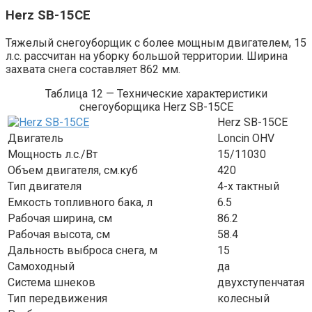
Herz SB-15CE
Тяжелый снегоуборщик с более мощным двигателем, 15
л.с. рассчитан на уборку большой территории. Ширина
захвата снега составляет 862 мм.
Таблица 12 — Технические характеристики
снегоуборщика Herz SB-15CE
Herz SB-15CE
Двигатель
Loncin OHV
Мощность л.с./Вт
15/11030
Объем двигателя, см.куб
420
Тип двигателя
4-х тактный
Емкость топливного бака, л
6.5
Рабочая ширина, см
86.2
Рабочая высота, см
58.4
Дальность выброса снега, м
15
Самоходный
да
Система шнеков
двухступенчатая
Тип передвижения
колесный