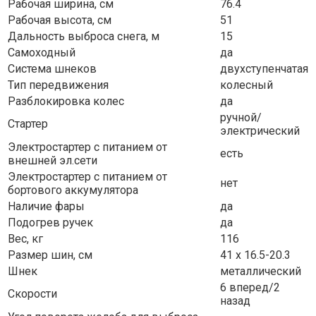
Рабочая ширина, см
76.4
Рабочая высота, см
51
Дальность выброса снега, м
15
Самоходный
да
Система шнеков
двухступенчатая
Тип передвижения
колесный
Разблокировка колес
да
ручной/
Стартер
электрический
Электростартер с питанием от
есть
внешней эл.сети
Электростартер с питанием от
нет
бортового аккумулятора
Наличие фары
да
Подогрев ручек
да
Вес, кг
116
Размер шин, см
41 х 16.5-20.3
Шнек
металлический
6 вперед/2
Скорости
назад