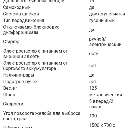
Дальность выброса снега, м
19
Самоходный
да
Система шнеков
двухступенчатая
Тип передвижения
гусеничный
Отключаемая блокировка
да
дифференциала
ручной/
Стартер
электрический
Электростартер с питанием от
есть
внешней эл.сети
Электростартер с питанием от
нет
бортового аккумулятора
Наличие фары
да
Подогрев ручек
нет
Вес, кг
125
Шнек
металлический
5 вперед/2
Скорости
назад
Угол поворота желоба для выброса
190
снега, град
1500 х 730 х
Габариты, мм