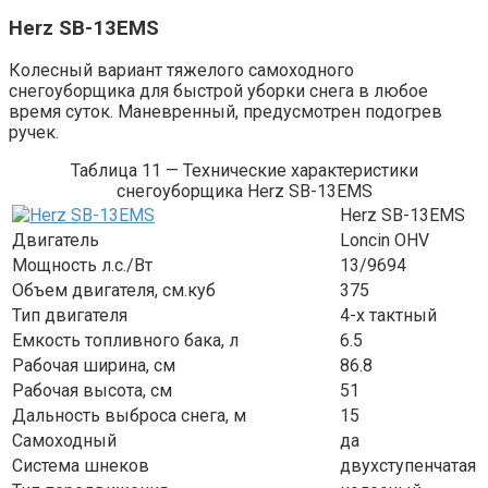
Herz SB-13EMS
Колесный вариант тяжелого самоходного
снегоуборщика для быстрой уборки снега в любое
время суток. Маневренный, предусмотрен подогрев
ручек.
Таблица 11 — Технические характеристики
снегоуборщика Herz SB-13EMS
Herz SB-13EMS
Двигатель
Loncin OHV
Мощность л.с./Вт
13/9694
Объем двигателя, см.куб
375
Тип двигателя
4-х тактный
Емкость топливного бака, л
6.5
Рабочая ширина, см
86.8
Рабочая высота, см
51
Дальность выброса снега, м
15
Самоходный
да
Система шнеков
двухступенчатая