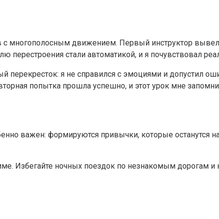
ков с многополосным движением. Первый инструктор вывел 
елю перестроения стали автоматикой, и я почувствовал реа
й перекресток: я не справился с эмоциями и допустил оши
вторная попытка прошла успешно, и этот урок мне запомни
бенно важен: формируются привычки, которые останутся на 
ме. Избегайте ночных поездок по незнакомым дорогам и 