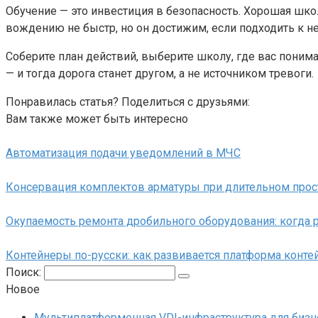
Обучение — это инвестиция в безопасность. Хорошая школ
вождению не быстр, но он достижим, если подходить к н
Соберите план действий, выберите школу, где вас пони
— и тогда дорога станет другом, а не источником тревоги.
Понравилась статья? Поделиться с друзьями:
Вам также может быть интересно
Автоматизация подачи уведомлений в МЧС
Консервация комплектов арматуры при длительном прос
Окупаемость ремонта дробильного оборудования: когда 
Контейнеры по-русски: как развивается платформа контей
Поиск:
Новое
Мультиплатформенная VDI-инфраструктура для бизн