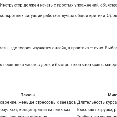
Инструктор должен начать с простых упражнений, объясняя
 конкретных ситуаций работает лучше общей критики. Сфок
ы, где теория изучается онлайн, а практика — очно. Выбор
 несколько часов в день и быстро «вкатываться» в матери
Плюсы
Мин
усвоение, меньше стрессовых заездов
Длительность курса
езультат, концентрация на навыках
Высокая нагрузка, 
афик, экономия времени
Требует самодисцип