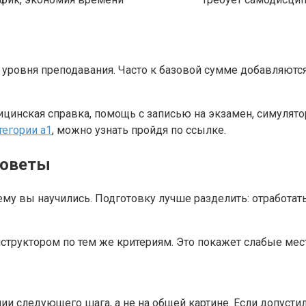
 и уровня преподавания. Часто к базовой сумме добавляют
едицинская справка, помощь с записью на экзамен, симуля
тегории а1
, можно узнать пройдя по ссылке.
советы
чему вы научились. Подготовку лучше разделить: отработат
нструктором по тем же критериям. Это покажет слабые ме
 следующего шага, а не на общей картине. Если допустили