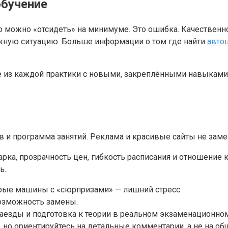
обучение
 можно «отсидеть» на минимуме. Это ошибка. Качественн
ожную ситуацию. Больше информации о том где найти
авто
те из каждой практики с новыми, закреплёнными навыками
в и программа занятий. Реклама и красивые сайты не замен
рка, прозрачность цен, гибкость расписания и отношение 
ь.
арые машины с «сюрпризами» — лишний стресс.
 возможность замены.
аезды и подготовка к теории в реальном экзаменационно
 но ориентируйтесь на детальные комментарии, а не на об