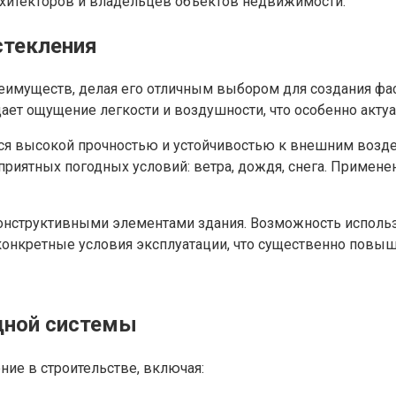
архитекторов и владельцев объектов недвижимости.
стекления
имуществ, делая его отличным выбором для создания фаса
дает ощущение легкости и воздушности, что особенно акт
ется высокой прочностью и устойчивостью к внешним воз
риятных погодных условий: ветра, дождя, снега. Примене
и конструктивными элементами здания. Возможность исполь
конкретные условия эксплуатации, что существенно повыш
дной системы
ие в строительстве, включая: