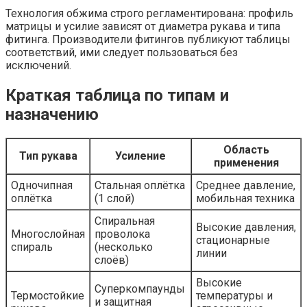
Технология обжима строго регламентирована: профиль
матрицы и усилие зависят от диаметра рукава и типа
фитинга. Производители фитингов публикуют таблицы
соответствий, ими следует пользоваться без
исключений.
Краткая таблица по типам и
назначению
Область
Тип рукава
Усиление
применения
Одночипная
Стальная оплётка
Среднее давление,
оплётка
(1 слой)
мобильная техника
Спиральная
Высокие давления,
Многослойная
проволока
стационарные
спираль
(несколько
линии
слоёв)
Высокие
Суперкомпаунды
Термостойкие
температуры и
и защитная