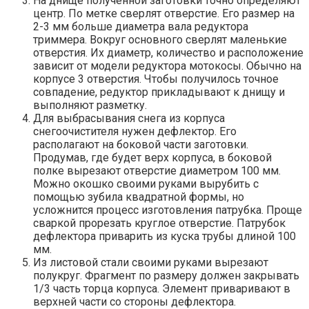
На днище полученной заготовки точно определяют
центр. По метке сверлят отверстие. Его размер на
2-3 мм больше диаметра вала редуктора
триммера. Вокруг основного сверлят маленькие
отверстия. Их диаметр, количество и расположение
зависит от модели редуктора мотокосы. Обычно на
корпусе 3 отверстия. Чтобы получилось точное
совпадение, редуктор прикладывают к днищу и
выполняют разметку.
Для выбрасывания снега из корпуса
снегоочистителя нужен дефлектор. Его
располагают на боковой части заготовки.
Продумав, где будет верх корпуса, в боковой
полке вырезают отверстие диаметром 100 мм.
Можно окошко своими руками вырубить с
помощью зубила квадратной формы, но
усложнится процесс изготовления патрубка. Проще
сваркой прорезать круглое отверстие. Патрубок
дефлектора приварить из куска трубы длиной 100
мм.
Из листовой стали своими руками вырезают
полукруг. Фрагмент по размеру должен закрывать
1/3 часть торца корпуса. Элемент приваривают в
верхней части со стороны дефлектора.