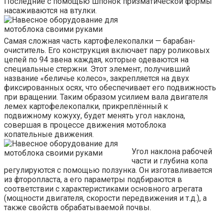
Последние с помощью шпонок призматической формы
насаживаются на втулки.
Самая сложная часть картофелекопалки — барабан-
очиститель. Его конструкция включает пару роликовых
цепей по 94 звена каждая, которые одеваются на
специальные стержни. Этот элемент, получивший
название «беличье колесо», закрепляется на двух
фиксированных осях, что обеспечивает его подвижность
при вращении. Таким образом усилием вала двигателя
лемех картофелекопалки, прикреплённый к
подвижному кожуху, будет менять угол наклона,
совершая в процессе движения мотоблока
копательные движения.
Угол наклона рабочей
части и глубина копа
регулируются с помощью ползунка. Он изготавливается
из фторопласта, а его параметры подбираются в
соответствии с характеристиками основного агрегата
(мощности двигателя, скорости передвижения и т.д.), а
также свойств обрабатываемой почвы.