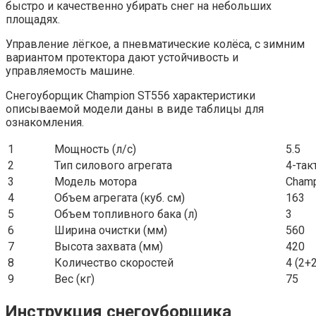
быстро и качественно убирать снег на небольших
площадях.
Управление лёгкое, а пневматические колёса, с зимним
вариантом протектора дают устойчивость и
управляемость машине.
Снегоуборщик Champion ST556 характеристики
описываемой модели даны в виде таблицы для
ознакомления.
1
Мощность (л/с)
5.5
2
Тип силового агрегата
4-так
3
Модель мотора
Cham
4
Объем агрегата (куб. см)
163
5
Объем топливного бака (л)
3
6
Ширина очистки (мм)
560
7
Высота захвата (мм)
420
8
Количество скоростей
4 (2+2
9
Вес (кг)
75
Инструкция снегоуборщика