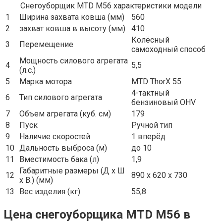
Снегоуборщик MTD M56 характеристики модели
1
Ширина захвата ковша (мм)
560
2
захват ковша в высоту (мм)
410
Колёсный
3
Перемещение
самоходный способ
Мощность силового агрегата
4
5,5
(л.с.)
5
Марка мотора
MTD ThorX 55
4-тактный
6
Тип силового агрегата
бензиновый OHV
7
Объем агрегата (куб. см)
179
8
Пуск
Ручной тип
9
Наличие скоростей
1 вперёд
10
Дальность выброса (м)
до 10
11
Вместимость бака (л)
1,9
Габаритные размеры (Д x Ш
12
890 x 620 x 730
x В.) (мм)
13
Вес изделия (кг)
55,8
Цена снегоуборщика MTD M56 в