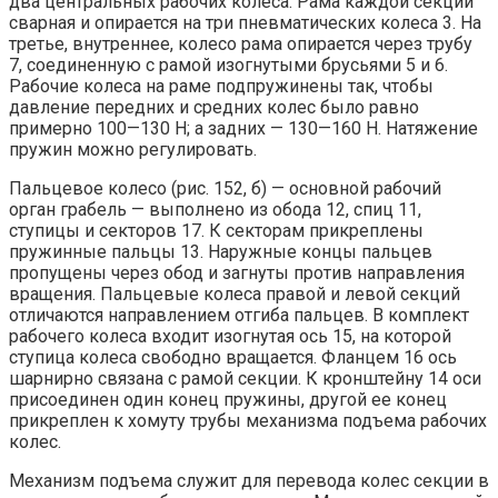
два центральных рабочих колеса. Рама каждой секции
сварная и опирается на три пневматических колеса 3. На
третье, внутреннее, колесо рама опирается через трубу
7, соединенную с рамой изогнутыми брусьями 5 и 6.
Рабочие колеса на раме подпружинены так, чтобы
давление передних и средних колес было равно
примерно 100—130 Н; а задних — 130—160 Н. Натяжение
пружин можно регулировать.
Пальцевое колесо (рис. 152, б) — основной рабочий
орган грабель — выполнено из обода 12, спиц 11,
ступицы и секторов 17. К секторам прикреплены
пружинные пальцы 13. Наружные концы пальцев
пропущены через обод и загнуты против направления
вращения. Пальцевые колеса правой и левой секций
отличаются направлением отгиба пальцев. В комплект
рабочего колеса входит изогнутая ось 15, на которой
ступица колеса свободно вращается. Фланцем 16 ось
шарнирно связана с рамой секции. К кронштейну 14 оси
присоединен один конец пружины, другой ее конец
прикреплен к хомуту трубы механизма подъема рабочих
колес.
Механизм подъема служит для перевода колес секции в