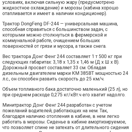
условиях, включая сильную жару (предусмотрено
жидкостное охлаждение) и морозы (кабина хорошо
отапливается и имеет в наличии кондиционер).
Трактор DongFeng DF-244 — универсальная машина,
способная справиться с большинством задач, с
которыми можно столкнуться в фермерской и
коммунальной работе, очищением больших
поверхностей от грязи и мусора, а также снега.
Вес трактора Донг Фенг 244 составляет 1 т 500 кг при
следующих габаритах: 3,18 х 1,35 х 1,46 м (Д х Ш х В).
Дорожный просвет составляет 33 см. Обладая
дизельным двигателем марки КМ 385ВТ мощностью 24
л.с., он способен развить скорость до 25 км/ч.
Объем топливного бака достаточно маленький (25 л), но
при среднем расходе 0,275 кг/кВт.ч его хватит надолго.
Минитрактор Донг Фенг 244 разработан с учетом
пожеланий водителей, работающих на нем. Так,
благодаря наличию отопления в кабине, в нем легко
работать в морозы. Сиденье в кабине амортизируемое,
что позволяет спине не затекать от длительного сидения