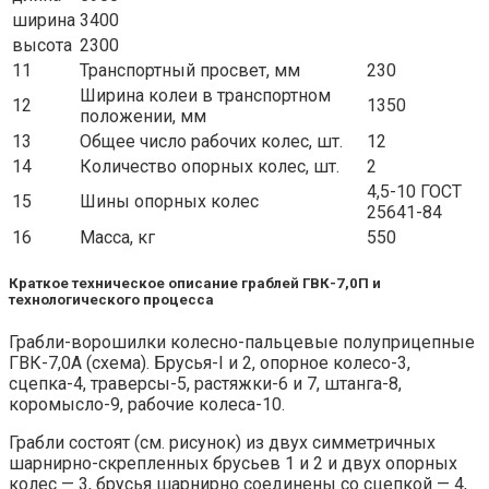
ширина
3400
высота
2300
11
Транспортный просвет, мм
230
Ширина колеи в транспортном
12
1350
положении, мм
13
Общее число рабочих колес, шт.
12
14
Количество опорных колес, шт.
2
4,5-10 ГОСТ
15
Шины опорных колес
25641-84
16
Масса, кг
550
Краткое техническое описание граблей ГВК-7,0П и
технологического процесса
Грабли-ворошилки колесно-пальцевые полуприцепные
ГВК-7,0А (схема). Брусья-I и 2, опорное колесо-3,
сцепка-4, траверсы-5, растяжки-6 и 7, штанга-8,
коромысло-9, рабочие колеса-10.
Грабли состоят (см. рисунок) из двух симметричных
шарнирно-скрепленных брусьев 1 и 2 и двух опорных
колес — 3, брусья шарнирно соединены со сцепкой — 4,