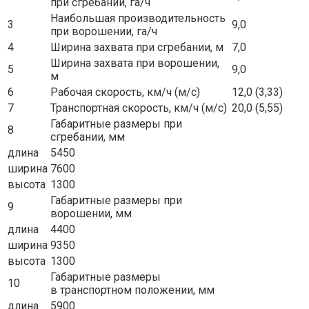
при сгребании, га/ч
Наибольшая производительность
3
9,0
при ворошении, га/ч
4
Ширина захвата при сгребании, м
7,0
Ширина захвата при ворошении,
5
9,0
м
6
Рабочая скорость, км/ч (м/с)
12,0 (3,33)
7
Транспортная скорость, км/ч (м/с)
20,0 (5,55)
Габаритные размеры при
8
сгребании, мм
длина
5450
ширина
7600
высота
1300
Габаритные размеры при
9
ворошении, мм
длина
4400
ширина
9350
высота
1300
Габаритные размеры
10
в транспортном положении, мм
длина
5900