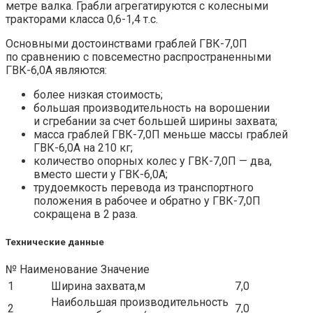
метре валка. Грабли агрегатируются с колесными
тракторами класса 0,6-1,4 т.с.
Основными достоинствами граблей ГВК-7,0П
по сравнению с повсеместно распространенными
ГВК-6,0А являются:
более низкая стоимость;
большая производительность на ворошении
и сгребании за счет большей ширины захвата;
масса граблей ГВК-7,0П меньше массы граблей
ГВК-6,0А на 210 кг;
количество опорных колес у ГВК-7,0П — два,
вместо шести у ГВК-6,0А;
трудоемкость перевода из транспортного
положения в рабочее и обратно у ГВК-7,0П
сокращена в 2 раза.
Технические данные
№ Наименование Значение
1
Ширина захвата,м
7,0
Наибольшая производительность
2
7,0