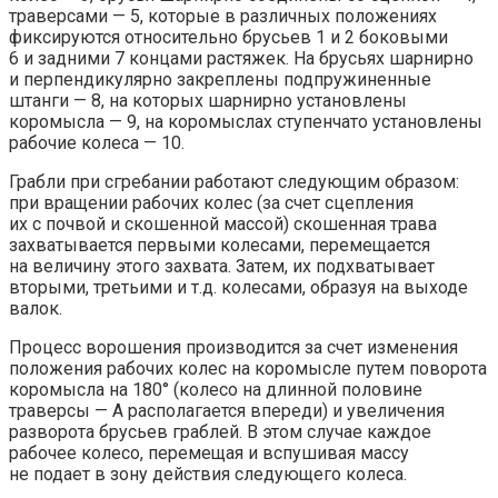
траверсами — 5, которые в различных положениях
фиксируются относительно брусьев 1 и 2 боковыми
6 и задними 7 концами растяжек. На брусьях шарнирно
и перпендикулярно закреплены подпружиненные
штанги — 8, на которых шарнирно установлены
коромысла — 9, на коромыслах ступенчато установлены
рабочие колеса — 10.
Грабли при сгребании работают следующим образом:
при вращении рабочих колес (за счет сцепления
их с почвой и скошенной массой) скошенная трава
захватывается первыми колесами, перемещается
на величину этого захвата. Затем, их подхватывает
вторыми, третьими и т.д. колесами, образуя на выходе
валок.
Процесс ворошения производится за счет изменения
положения рабочих колес на коромысле путем поворота
коромысла на 180° (колесо на длинной половине
траверсы — А располагается впереди) и увеличения
разворота брусьев граблей. В этом случае каждое
рабочее колесо, перемещая и вспушивая массу
не подает в зону действия следующего колеса.