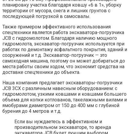
планировку участка благодаря ковшу «6 в 1», уборку
территории от мусора, снега и лишних грунтов с
последующей погрузкой в самосвалы.
Также примером эффективного использования
спецтехники является работа экскаватора-погрузчика
JCB с гидромолотом. Благодаря наличию мощного
гидромолота, экскаватор-погрузчик используется при
работах по демонтажу асфальтного покрытия, зданий и
сооружений и т.д. Экскаватор-погрузчик — это
самоходная машина, поэтому он может добираться до
места работы своим ходом, что экономит средства на
доставке спецтехники до объекта.
Наша компания предлагает экскаваторы-погрузчики
JCB 3CX с различным навесным оборудованием: с
гидромолотом, узкими ковшами и ковшами большего
объема для копки котлованов, такелажными вилами и
ямобурами диаметром от 150 до 400 мм с глубиной
бурения до 4 метров и т.д.
Если вы нуждаетесь в эффективном и
производительном экскаваторе, то аренда
экскаватора JCB будет лучшим выбором.