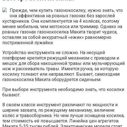
Прежде, чем купить газонокосилку, нужно знать, что
она эффективна на ровных газонах без зарослей
кустарников. Она комплектуется на 4 колёсах, поэтому
менее мобильна, чем мотокоса или триммер. Однако на
ровных газонах газонокосилка Макита творит чудеса,
оставляя за собой аккуратный «ежик» равномерно
постриженной лужайки.
Устройство инструмента не сложно. На несущей
платформе крепится режущий механизм с приводом и
мешок для сбора накошенной травы или мульчирующий
нож и рассеиватель травы. Имеется ручка, за которую
косилку толкают или направляют. Бывает, самоходная
газонокосилка Макита оборудуется сиденьем.
При выборе инструмента необходимо знать, что косилки
бывают:
В своём классе инструмент различают по мощности и
ширине захвата, по режущему механизму, величине
колёс и травосборника. Но чем лучше оснащена косилка,
тем стоимость её повышается. Линейка цен агрегатов
Макита 5-35 тысяч рублей. Электрические модели стоят