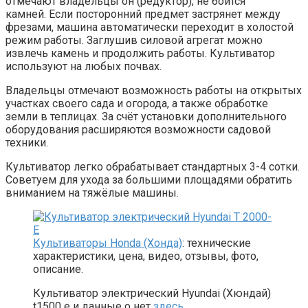
отмечают владельцы он (редуктор), не боится
камней. Если посторонний предмет застрянет между
фрезами, машина автоматически переходит в холостой
режим работы. Заглушив силовой агрегат можно
извлечь камень и продолжить работы. Культиватор
используют на любых почвах.
Владельцы отмечают возможность работы на открытых
участках своего сада и огорода, а также обработке
земли в теплицах. За счёт установки дополнительного
оборудования расширяются возможности садовой
техники.
Культиватор легко обрабатывает стандартных 3-4 сотки.
Советуем для ухода за большими площадями обратить
вниманием на тяжёлые машины.
Культиваторы Honda (Хонда)
: технические
характеристики, цена, видео, отзывы, фото,
описание.
Культиватор электрический Hyundai (Хюндай)
t1500 e и данные о нет
здесь
.