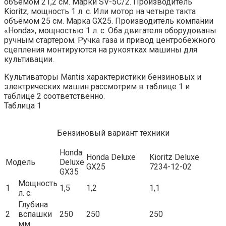
объёмом 21,2 см. Марки SV-5C/2. Производитель
Kioritz, мощность 1 л. с. Или мотор на четыре такта
объёмом 25 см. Марка GX25. Производитель компании
«Honda», мощностью 1 л. с. Оба двигателя оборудованы
ручным стартером. Ручка газа и привод центробежного
сцепления монтируются на рукоятках машины для
культивации.
Культиваторы Mantis характеристики бензиновых и
электрических машин рассмотрим в таблице 1 и
таблице 2 соответственно.
Таблица 1
Бензиновый вариант техники
Honda
Honda Deluxe
Kioritz Deluxe
Модель
Deluxe
GX25
7234-12-02
GX35
Мощность
1
1,5
1,2
1,1
л. с.
Глубина
2
вспашки
250
250
250
мм