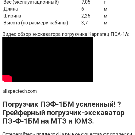
Вес (эксплуатационный)
7,05
т
Длина
6
м
Ширина
2,25
м
Высота (по размеру кабины)
3,7
м
Видео обзор экскаватора погрузчика Карпатец ПЭА-1А:
allspectech.com
Погрузчик ПЭФ-1БМ усиленный! ?
Грейферный погрузчик-экскаватор
ПЭ-Ф-1БМ на МТЗ и ЮМЗ.
Остерегайтесь подделокНа рынке существуют подделки