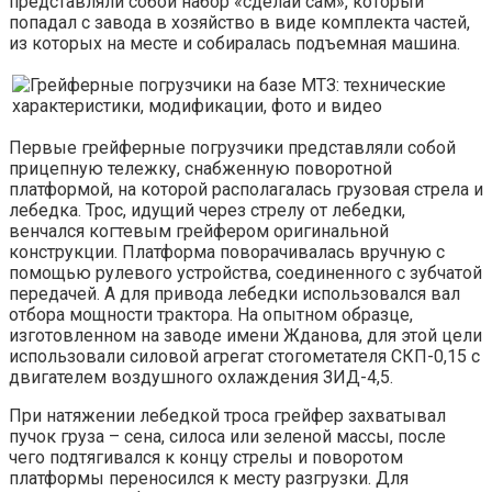
представляли собой набор «сделай сам», который
попадал с завода в хозяйство в виде комплекта частей,
из которых на месте и собиралась подъемная машина.
Первые грейферные погрузчики представляли собой
прицепную тележку, снабженную поворотной
платформой, на которой располагалась грузовая стрела и
лебедка. Трос, идущий через стрелу от лебедки,
венчался когтевым грейфером оригинальной
конструкции. Платформа поворачивалась вручную с
помощью рулевого устройства, соединенного с зубчатой
передачей. А для привода лебедки использовался вал
отбора мощности трактора. На опытном образце,
изготовленном на заводе имени Жданова, для этой цели
использовали силовой агрегат стогометателя СКП-0,15 с
двигателем воздушного охлаждения ЗИД-4,5.
При натяжении лебедкой троса грейфер захватывал
пучок груза – сена, силоса или зеленой массы, после
чего подтягивался к концу стрелы и поворотом
платформы переносился к месту разгрузки. Для