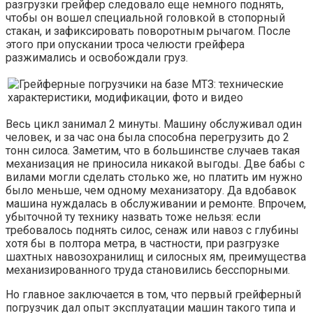
разгрузки грейфер следовало еще немного поднять,
чтобы он вошел специальной головкой в стопорный
стакан, и зафиксировать поворотным рычагом. После
этого при опускании троса челюсти грейфера
разжимались и освобождали груз.
Весь цикл занимал 2 минуты. Машину обслуживал один
человек, и за час она была способна перегрузить до 2
тонн силоса. Заметим, что в большинстве случаев такая
механизация не приносила никакой выгоды. Две бабы с
вилами могли сделать столько же, но платить им нужно
было меньше, чем одному механизатору. Да вдобавок
машина нуждалась в обслуживании и ремонте. Впрочем,
убыточной ту технику назвать тоже нельзя: если
требовалось поднять силос, сенаж или навоз с глубины
хотя бы в полтора метра, в частности, при разгрузке
шахтных навозохранилищ и силосных ям, преимущества
механизированного труда становились бесспорными.
Но главное заключается в том, что первый грейферный
погрузчик дал опыт эксплуатации машин такого типа и