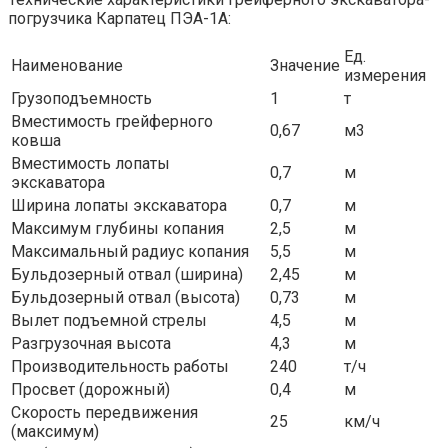
погрузчика Карпатец ПЭА-1А:
Ед.
Наименование
Значение
измерения
Грузоподъемность
1
т
Вместимость грейферного
0,67
м3
ковша
Вместимость лопаты
0,7
м
экскаватора
Ширина лопаты экскаватора
0,7
м
Максимум глубины копания
2,5
м
Максимальный радиус копания
5,5
м
Бульдозерный отвал (ширина)
2,45
м
Бульдозерный отвал (высота)
0,73
м
Вылет подъемной стрелы
4,5
м
Разгрузочная высота
4,3
м
Производительность работы
240
т/ч
Просвет (дорожный)
0,4
м
Скорость передвижения
25
км/ч
(максимум)