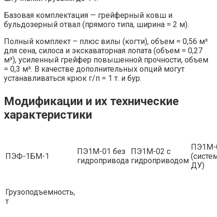
Базовая комплектация — грейферный ковш и
бульдозерный отвал (прямого типа, ширина = 2 м).
Полный комплект – плюс вилы (когти), объем = 0,56 м³
для сена, силоса и экскаваторная лопата (объем = 0,27
м³), усиленный грейфер повышенной прочности, объем
= 0,3 м³. В качестве дополнительных опций могут
устанавливаться крюк г/п = 1 т. и бур.
Модификации и их технические
характеристики
ПЭ1М-
ПЭ1М-01 без
ПЭ1М-02 с
ПЭФ-1БМ-1
(систе
гидропривода
гидроприводом
ДУ)
Грузоподъемность,
т