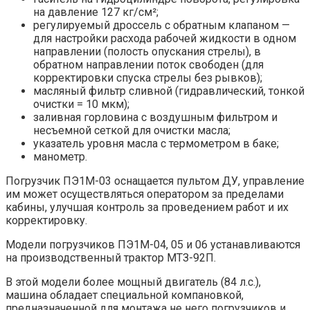
на давление 127 кг/см²;
регулируемый дроссель с обратным клапаном —
для настройки расхода рабочей жидкости в одном
направлении (полость опускания стрелы), в
обратном направлении поток свободен (для
корректировки спуска стрелы без рывков);
масляный фильтр сливной (гидравлический, тонкой
очистки = 10 мкм);
заливная горловина с воздушным фильтром и
несъемной сеткой для очистки масла;
указатель уровня масла с термометром в баке;
манометр.
Погрузчик ПЭ1М-03 оснащается пультом ДУ, управление
им может осуществляться оператором за пределами
кабины, улучшая контроль за проведением работ и их
корректировку.
Модели погрузчиков ПЭ1М-04, 05 и 06 устанавливаются
на производственный трактор МТЗ-92П.
В этой модели более мощный двигатель (84 л.с.),
машина обладает специальной компановкой,
предназначенной для монтажа не него погрузчиков и