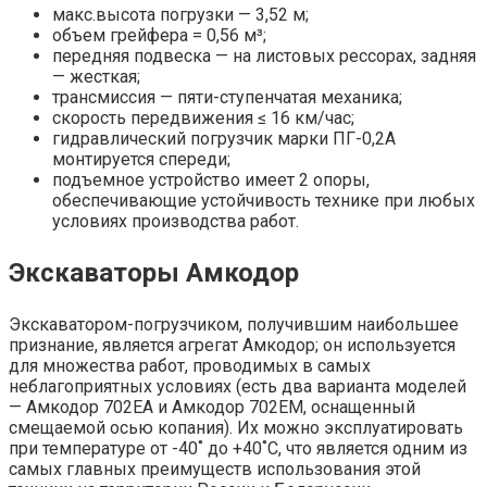
макс.высота погрузки — 3,52 м;
объем грейфера = 0,56 м³;
передняя подвеска — на листовых рессорах, задняя
— жесткая;
трансмиссия — пяти-ступенчатая механика;
скорость передвижения ≤ 16 км/час;
гидравлический погрузчик марки ПГ-0,2А
монтируется спереди;
подъемное устройство имеет 2 опоры,
обеспечивающие устойчивость технике при любых
условиях производства работ.
Экскаваторы Амкодор
Экскаватором-погрузчиком, получившим наибольшее
признание, является агрегат Амкодор; он используется
для множества работ, проводимых в самых
неблагоприятных условиях (есть два варианта моделей
— Амкодор 702ЕА и Амкодор 702ЕМ, оснащенный
смещаемой осью копания). Их можно эксплуатировать
при температуре от -40˚ до +40˚С, что является одним из
самых главных преимуществ использования этой