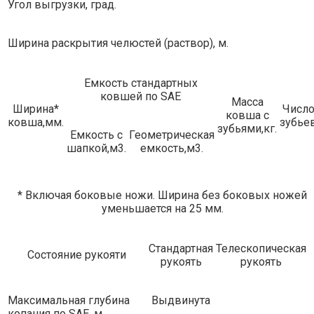
Угол выгрузки, град.
Ширина раскрытия челюстей (раствор), м.
Емкость стандартных
ковшей по SAE
Масса
Ширина*
Числ
ковша с
ковша,мм.
зубье
зубьями,кг.
Емкость с
Геометрическая
шапкой,м3.
емкость,м3.
* Включая боковые ножи. Ширина без боковых ножей
уменьшается на 25 мм.
Стандартная
Телескопическая
Состояние рукояти
рукоять
рукоять
Максимальная глубина
Выдвинута
копания по SAE, м.