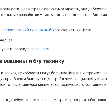
ренности. Несмотря на свою тихоходность, они доберутся
открытые разработки – вот место их постоянного обитани
олноповоротный гусеничный
: характеристики, фото.
ходу
тут
.
 узнать перейдя по
ссылке
.
е машины и б/у технику
ь высокая, приобрести могут большие фирмы и строитель
гут приобрести бывшую в употреблении спецмашину или на
висит от года выпуска машины, её технического состояния
ернете, требует тщательного осмотра и проверки работоспосо