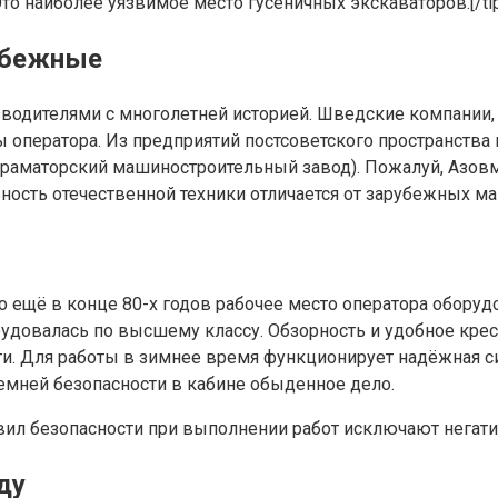
то наиболее уязвимое место гусеничных экскаваторов.[/tip
убежные
одителями с многолетней историей. Шведские компании, 
ы оператора. Из предприятий постсоветского пространств
краматорский машиностроительный завод). Пожалуй, Азов
ьность отечественной техники отличается от зарубежных м
то ещё в конце 80-х годов рабочее место оператора обору
довалась по высшему классу. Обзорность и удобное кресл
ти. Для работы в зимнее время функционирует надёжная с
емней безопасности в кабине обыденное дело.
вил безопасности при выполнении работ исключают негатив
ду