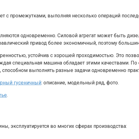
т с промежутками, выполняя несколько операций последов
яются одновременно. Силовой агрегат может быть дизел
равлический привод более экономичный, поэтому большин
енностью, устойчив с хорошей проходимостью. Это позвол
 каждая специальная машина обладает этими качествами. П
 способном выполнять разные задачи одновременно практ
ерный гусеничный
: описание, модельный ряд, фото.
тье
.
ы, эксплуатируется во многих сферах производства: