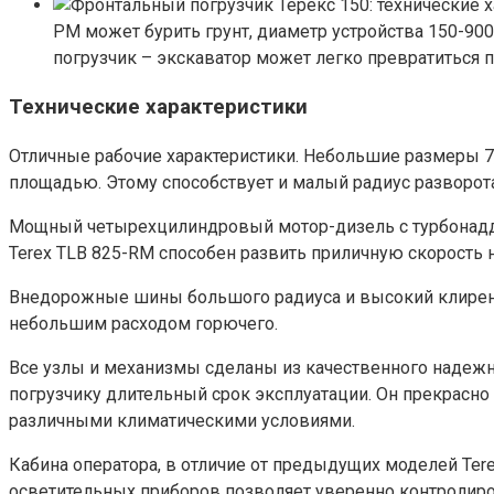
РМ может бурить грунт, диаметр устройства 150-90
погрузчик – экскаватор может легко превратиться 
Технические характеристики
Отличные рабочие характеристики. Небольшие размеры 7,2
площадью. Этому способствует и малый радиус разворота:
Мощный четырехцилиндровый мотор-дизель с турбонаддуво
Terex TLB 825-RM способен развить приличную скорость 
Внедорожные шины большого радиуса и высокий клиренс
небольшим расходом горючего.
Все узлы и механизмы сделаны из качественного надежн
погрузчику длительный срок эксплуатации. Он прекрасно 
различными климатическими условиями.
Кабина оператора, в отличие от предыдущих моделей Ter
осветительных приборов позволяет уверенно контролиро