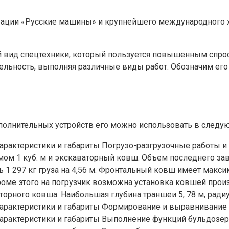
ации «Русские машины» и крупнейшего международного хол
 вид спецтехники, который пользуется повышенным спрос
ельность, выполняя различные виды работ. Обозначим его
ополнительных устройств его можно использовать в следу
Погрузо-разгрузочные работы и 
 1 куб. м и экскаваторный ковш. Объем последнего завис
 1 297 кг груза на 4,56 м. Фронтальный ковш имеет макс
Кроме этого на погрузчик возможна установка ковшей прои
ного ковша. Наибольшая глубина траншеи 5, 78 м, радиус
Формирование и выравнивание у
Выполнение функций бульдозера,