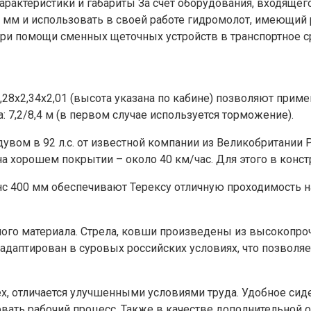
За счет оборудования, входящег
0 мм и использовать в своей работе гидромолот, имеющий 
при помощи сменных щеточных устройств в транспортное ср
8х2,34х2,01 (высота указана по кабине) позволяют примен
 7,2/8,4 м (в первом случае используется торможение).
м в 92 л.с. от известной компании из Великобритании P
на хорошем покрытии – около 40 км/час. Для этого в конс
 400 мм обеспечивают Терексу отличную проходимость на
ого материала. Стрела, ковши произведены из высокопроч
адаптирован в суровых российских условиях, что позволяе
ex, отличается улучшенными условиями труда. Удобное си
вать рабочий процесс. Также в качестве дополнительной 