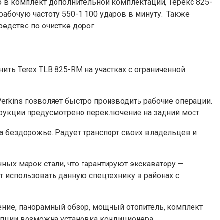
о в комплект дополнительной комплектации, Терекс 825-
рабочую частоту 550-1 100 ударов в минуту. Также
едство по очистке дорог.
ить Terex TLB 825-RM на участках с ограниченной
erkins позволяет быстро производить рабочие операции.
трукции предусмотрено переключение на задний мост.
 бездорожье. Радует транспорт своих владельцев и
ных марок стали, что гарантируют экскаватору —
т использовать данную спецтехнику в районах с
дение, панорамный обзор, мощный отопитель, комплект
опции возможна установка кондиционера.