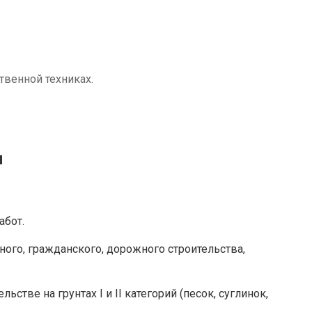
твенной техниках.
ы
абот.
ого, гражданского, дорожного строительства,
ве на грунтах I и II категорий (песок, суглинок,