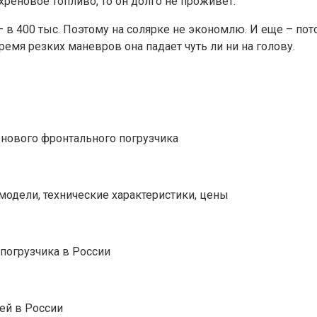
реновое топливо, то он долго не проживет.
а – в 400 тыс. Поэтому на солярке не экономлю. И еще – по
ремя резких маневров она падает чуть ли ни на голову.