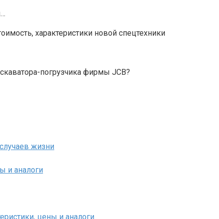
й…
 случаев жизни
ы и аналоги
еристики, цены и аналоги