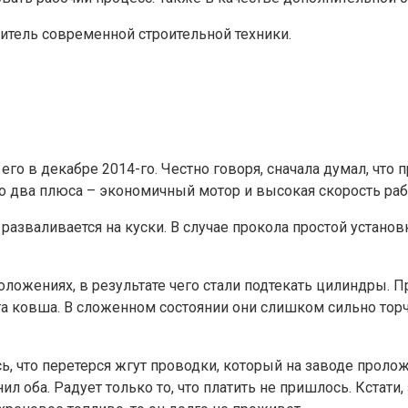
витель современной строительной техники.
его в декабре 2014-го. Честно говоря, сначала думал, что
ько два плюса – экономичный мотор и высокая скорость раб
а, разваливается на куски. В случае прокола простой устан
оложениях, в результате чего стали подтекать цилиндры. П
та ковша. В сложенном состоянии они слишком сильно торч
ь, что перетерся жгут проводки, который на заводе пролож
л оба. Радует только то, что платить не пришлось. Кстати