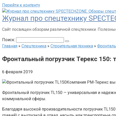
Перейти к контенту
Журнал про спецтехнику SPECTE
Сайт посвящен обзорам различной спецтехники. Полезные
Поиск:
Главная
»
Спецтехника
»
Строительная техника
»
Фронталь
Фронтальный погрузчик Терекс 150: 
6 февраля 2019
Компания РМ-Терекс вып
Фронтальный погрузчик TL150 — универсальная и надежн
коммунальной сферы.
Благодаря высокой производительности погрузчик TL150 у
гравий) с выгрузкой в отвал, насыпь или транспортные ср