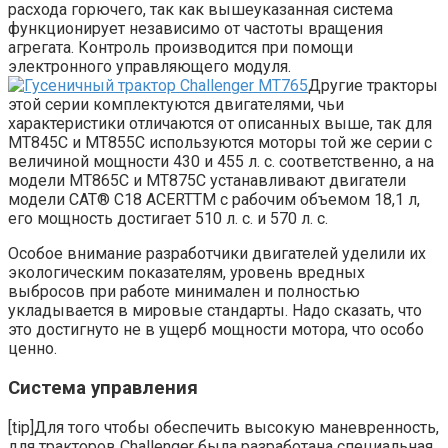
расхода горючего, так как вышеуказанная система
функционирует независимо от частоты вращения
агрегата. Контроль производится при помощи
электронного управляющего модуля.
Другие тракторы
этой серии комплектуются двигателями, чьи
характеристики отличаются от описанных выше, так для
MT845C и MT855C используются моторы той же серии с
величиной мощности 430 и 455 л. с. соответственно, а на
модели MT865C и MT875C устанавливают двигатели
модели CAT® C18 ACERTTM с рабочим объемом 18,1 л,
его мощность достигает 510 л. с. и 570 л. с.
Особое внимание разработчики двигателей уделили их
экологическим показателям, уровень вредных
выбросов при работе минимален и полностью
укладывается в мировые стандарты. Надо сказать, что
это достигнуто не в ущерб мощности мотора, что особо
ценно.
Система управления
[tip]Для того чтобы обеспечить высокую маневренность,
для тракторов Challenger была разработана специальная