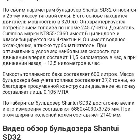
По своим параметрам бульдозер Shantui SD32 относится
к 25-му классу тяговой силы. В его основе находится
двигатель мощностью в 320 л.с. Он характеризуется
потреблением топлива по норме 245 г/кВт.ч. Двигатель
Cummins марки NT855-C360 имеет 6 цилиндров и
классифицируется как 4-тактный. Он имеет водяное
охлаждение, а также турбонагнетатель. При
оптимальных условиях наибольшая скорость при
движении вперед составит 11,5 километров в час, а при
движении назад – 13,5 километров в час.
Емкость топливного бака составляет 600 литров. Масса
бульдозера без учета топлива составляет 37,2 тонны, но
благодаря продуманной конструкции давление на почву
составляет лишь 0,105 МПА.
По габаритам бульдозер Shantui SD32 достаточно велик
и его измерения составляют 6880х4030х3725 мм. При
этом ширина колесной колеи составляет 2140 мм.
Видео обзор бульдозера Shantui
SD32