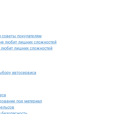
 советы покупателям
не любит лишних сложностей
выбору автосервиса
еса
удование под материал
рельсов
 безопасность