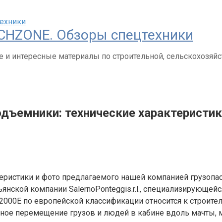
CHZONE. Обзоры спецтехники
 и интересные материалы по строительной, сельскохозяйс
ъемники: технические характеристики
теристики и фото предлагаемого нашей компанией грузоп
янской компании SalernoPonteggis.r.l., специализирующей
000E по европейской классификации относится к строите
ное перемещение грузов и людей в кабине вдоль мачты, м