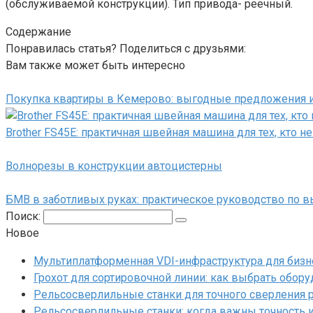
(обслуживаемой конструкции). Тип привода- реечный.
Содержание
Понравилась статья? Поделиться с друзьями:
Вам также может быть интересно
Покупка квартиры в Кемерово: выгодные предложения и
Brother FS45E: практичная швейная машина для тех, кто 
Волнорезы в конструкции автоцистерны
БМВ в заботливых руках: практическое руководство по 
Поиск:
Новое
Мультиплатформенная VDI-инфраструктура для бизн
Грохот для сортировочной линии: как выбрать обор
Рельсосверлильные станки для точного сверления 
Рельсосверлильные станки: когда важны точность и