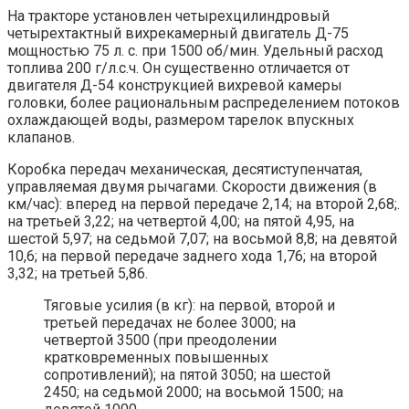
На тракторе установлен четырехцилиндровый
четырехтактный вихрекамерный двигатель Д-75
мощностью 75 л. с. при 1500 об/мин. Удельный расход
топлива 200 г/л.с.ч. Он существенно отличается от
двигателя Д-54 конструкцией вихревой камеры
головки, более рациональным распределением потоков
охлаждающей воды, размером тарелок впускных
клапанов.
Коробка передач механическая, десятиступенчатая,
управляемая двумя рычагами. Скорости движения (в
км/час): вперед на первой передаче 2,14; на второй 2,68;.
на третьей 3,22; на четвертой 4,00; на пятой 4,95, на
шестой 5,97; на седьмой 7,07; на восьмой 8,8; на девятой
10,6; на первой передаче заднего хода 1,76; на второй
3,32; на третьей 5,86.
Тяговые усилия (в кг): на первой, второй и
третьей передачах не более 3000; на
четвертой 3500 (при преодолении
кратковременных повышенных
сопротивлений); на пятой 3050; на шестой
2450; на седьмой 2000; на восьмой 1500; на