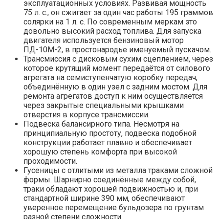
эксплуатационных условиях. Развивая мощность
75 л. с., он сжигает за один час работы 195 граммов
солярки на 1 л. с. По современным меркам это
довольно высокий расход топлива. Для запуска
двигателя используется бензиновый мотор
ПД-10М-2, в простонародье именуемый пускачом.
Трансмиссия с дисковым сухим сцеплением, через
которое крутящий момент передаётся от силового
агрегата на семиступенчатую коробку передач,
объединённую в один узел с задним мостом. Для
ремонта агрегатов доступ к ним осуществляется
через закрытые специальными крышками
отверстия в корпусе трансмиссии.
Подвеска балансирного типа. Несмотря на
принципиальную простоту, подвеска подобной
конструкции работает плавно и обеспечивает
хорошую степень комфорта при высокой
проходимости.
Гусеницы с отлитыми из металла траками сложной
формы. Шарнирно соединённые между собой,
траки обладают хорошей подвижностью и, при
стандартной ширине 390 мм, обеспечивают
уверенное перемещение бульдозера по грунтам
разной степени сложности.