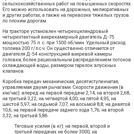
сельскохозяйственных работ на повышенных скоростях.
Его можно использовать на дорожных, мелиоративных
и других работах, а также на перевозке тяжелых грузов
по плохим дорогам.
На тракторе установлен четырехцилиндровый
четырехтактный вихрекамерный двигатель Д-75
мощностью 75 л. с. при 1500 об/мин. Удельный расход
топлива 200 г/л.с.ч. Он существенно отличается от
двигателя Д-54 конструкцией вихревой камеры
головки, более рациональным распределением потоков
охлаждающей воды, размером тарелок впускных
клапанов.
Коробка передач механическая, десятиступенчатая,
управляемая двумя рычагами. Скорости движения (в
км/час): вперед на первой передаче 2,14; на второй 2,68;.
на третьей 3,22; на четвертой 4,00; на пятой 4,95, на
шестой 5,97; на седьмой 7,07; на восьмой 8,8; на девятой
10,6; на первой передаче заднего хода 1,76; на второй
3,32; на третьей 5,86.
Тяговые усилия (в кг): на первой, второй и
третьей передачах не более 3000; на